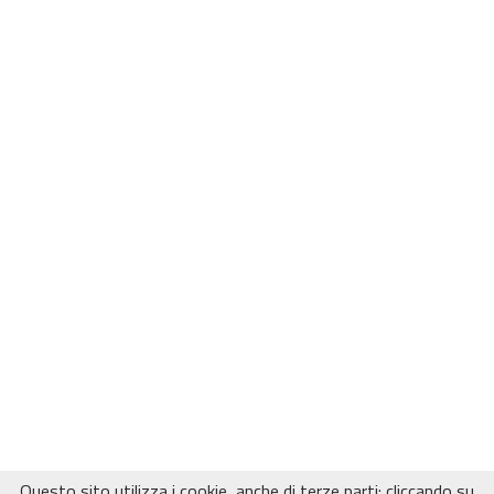
Questo sito utilizza i cookie, anche di terze parti: cliccando su